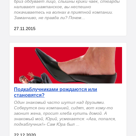
бриз обдувает лицо, слышны крики чаек, стюарды
наливают шампанское, вы неспешно
покачиваетесь на волнах в приятной компании.
Заманчиво, не правда ли? Почем...
27.11.2015
Подкаблучниками рождаются или
становятся?
Один знакомый часто шутил над друзьями.
Соберутся они компанией, сидят, вот кому-то
звонит жена, просит хлеба купить домой. А
знакомый мой, Юрий, усмехается: «Ага, попался,
подкаблучник!» Сам Юра был ...
22.12.2020