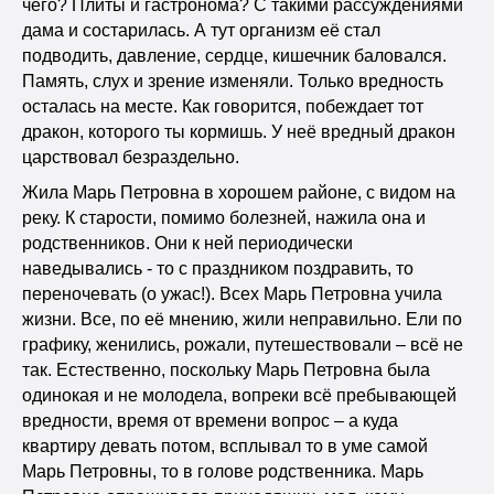
чего? Плиты и гастронома? С такими рассуждениями
дама и состарилась. А тут организм её стал
подводить, давление, сердце, кишечник баловался.
Память, слух и зрение изменяли. Только вредность
осталась на месте. Как говорится, побеждает тот
дракон, которого ты кормишь. У неё вредный дракон
царствовал безраздельно.
Жила Марь Петровна в хорошем районе, с видом на
реку. К старости, помимо болезней, нажила она и
родственников. Они к ней периодически
наведывались - то с праздником поздравить, то
переночевать (о ужас!). Всех Марь Петровна учила
жизни. Все, по её мнению, жили неправильно. Ели по
графику, женились, рожали, путешествовали – всё не
так. Естественно, поскольку Марь Петровна была
одинокая и не молодела, вопреки всё пребывающей
вредности, время от времени вопрос – а куда
квартиру девать потом, всплывал то в уме самой
Марь Петровны, то в голове родственника. Марь