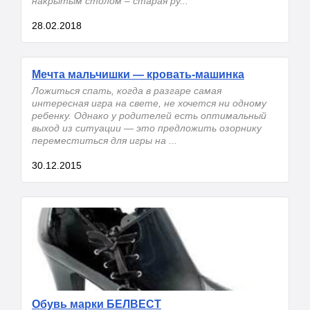
накрытым столом – старая ру...
28.02.2018
Мечта мальчишки — кровать-машинка
Ложиться спать, когда в разгаре самая
интересная игра на свете, не хочется ни одному
ребенку. Однако у родителей есть оптимальный
выход из ситуации — это предложить озорнику
переместиться для игры на ...
30.12.2015
Обувь марки БЕЛВЕСТ