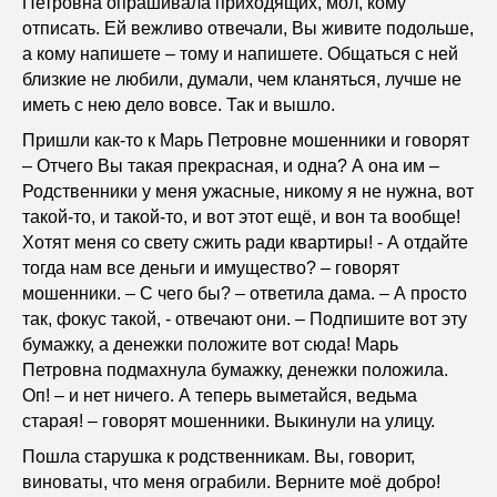
Петровна опрашивала приходящих, мол, кому
отписать. Ей вежливо отвечали, Вы живите подольше,
а кому напишете – тому и напишете. Общаться с ней
близкие не любили, думали, чем кланяться, лучше не
иметь с нею дело вовсе. Так и вышло.
Пришли как-то к Марь Петровне мошенники и говорят
– Отчего Вы такая прекрасная, и одна? А она им –
Родственники у меня ужасные, никому я не нужна, вот
такой-то, и такой-то, и вот этот ещё, и вон та вообще!
Хотят меня со свету сжить ради квартиры! - А отдайте
тогда нам все деньги и имущество? – говорят
мошенники. – С чего бы? – ответила дама. – А просто
так, фокус такой, - отвечают они. – Подпишите вот эту
бумажку, а денежки положите вот сюда! Марь
Петровна подмахнула бумажку, денежки положила.
Оп! – и нет ничего. А теперь выметайся, ведьма
старая! – говорят мошенники. Выкинули на улицу.
Пошла старушка к родственникам. Вы, говорит,
виноваты, что меня ограбили. Верните моё добро!