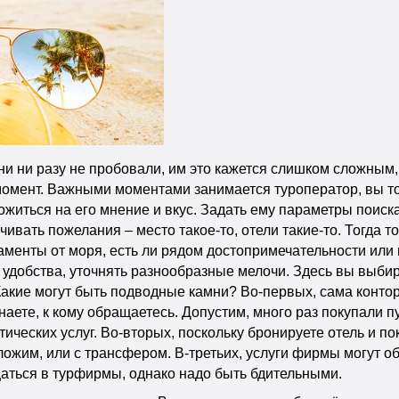
и ни разу не пробовали, им это кажется слишком сложным, 
омент. Важными моментами занимается туроператор, вы толь
житься на его мнение и вкус. Задать ему параметры поиск
ивать пожелания – место такое-то, отели такие-то. Тогда т
аменты от моря, есть ли рядом достопримечательности или 
удобства, уточнять разнообразные мелочи. Здесь вы выбира
акие могут быть подводные камни? Во-первых, сама контора
наете, к кому обращаетесь. Допустим, много раз покупали пу
ческих услуг. Во-вторых, поскольку бронируете отель и пок
ожим, или с трансфером. В-третьих, услуги фирмы могут об
щаться в турфирмы, однако надо быть бдительными.