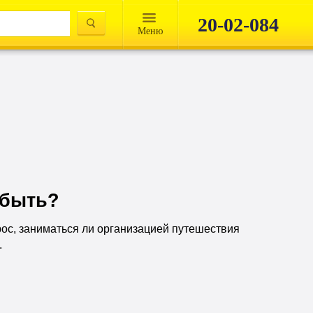
20-02-084
Mеню
 быть?
рос, заниматься ли организацией путешествия
.