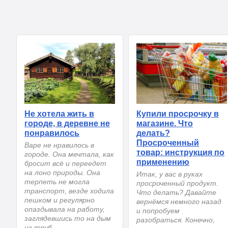
Не хотела жить в
Купили просрочку в
городе, в деревне не
магазине. Что
понравилось
делать?
Просроченный
Варе не нравилось в
товар: инструкция по
городе. Она мечтала, как
применению
бросит всё и переедет
на лоно природы. Она
Итак, у вас в руках
терпеть не могла
просроченный продукт.
транспорт, везде ходила
Что делать? Давайте
пешком и регулярно
вернёмся немного назад
опаздывала на работу,
и попробуем
заглядевшись то на дым
разобраться. Конечно,
из труб...