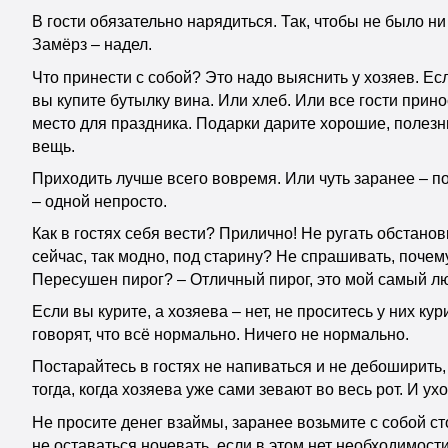
В гости обязательно нарядиться. Так, чтобы не было ни
Замёрз – надел.
Что принести с собой? Это надо выяснить у хозяев. Есл
вы купите бутылку вина. Или хлеб. Или все гости прино
место для праздника. Подарки дарите хорошие, полезные
вещь.
Приходить лучше всего вовремя. Или чуть заранее – по
– одной непросто.
Как в гостях себя вести? Прилично! Не ругать обстанов
сейчас, так модно, под старину? Не спрашивать, почем
Пересушен пирог? – Отличный пирог, это мой самый люби
Если вы курите, а хозяева – нет, не проситесь у них ку
говорят, что всё нормально. Ничего не нормально.
Постарайтесь в гостях не напиваться и не дебоширить,
тогда, когда хозяева уже сами зевают во весь рот. И ух
Не просите денег взаймы, заранее возьмите с собой ст
не оставаться ночевать, если в этом нет необходимости