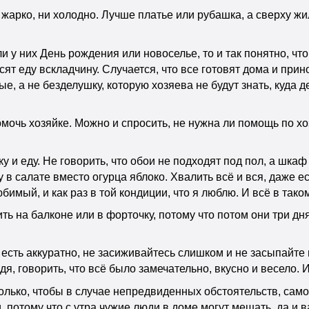
 жарко, ни холодно. Лучше платье или рубашка, а сверху жи
и у них День рождения или новоселье, то и так понятно, что
сят еду вскладчину. Случается, что все готовят дома и при
, а не безделушку, которую хозяева не будут знать, куда д
мочь хозяйке. Можно и спросить, не нужна ли помощь по хо
ку и еду. Не говорить, что обои не подходят под пол, а шка
у в салате вместо огурца яблоко. Хвалить всё и вся, даже 
мый, и как раз в той кондиции, что я люблю. И всё в таком
рить на балконе или в форточку, потому что потом они три д
 есть аккуратно, не засиживайтесь слишком и не засыпайте 
одя, говорить, что всё было замечательно, вкусно и весело.
олько, чтобы в случае непредвиденных обстоятельств, само
, потому что с утра чужие люди в доме могут мешать, да и 