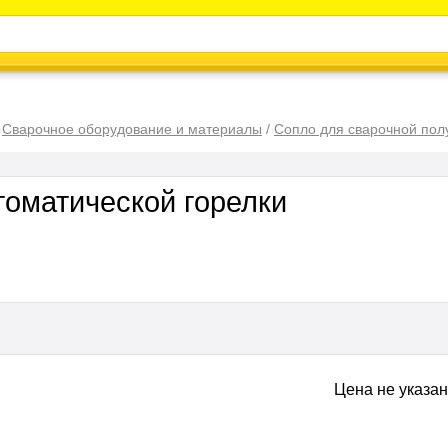
Каталог
Энциклопедия
Видео
Новости
/
Сварочное оборудование и материалы
/
Сопло для сварочной пол
томатической горелки
Цена не указа