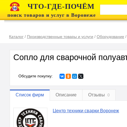
ЧТО-ГДЕ-ПОЧЁМ
поиск товаров и услуг в Воронеже
Каталог
/
Производственные товары и услуги
/
Оборудование
Сопло для сварочной полуав
Обсудите покупку:
Список фирм
Описание
Отзывы
0
Центр техники сварки Воронеж