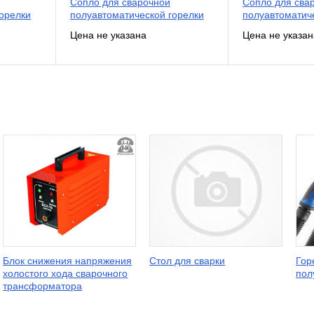
Сопло для сварочной
Сопло для сва
горелки
полуавтоматической горелки
полуавтоматич
Блок снижения напряжения
Стол для сварки
Гор
холостого хода сварочного
пол
трансформатора