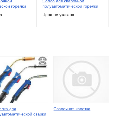
рочной
Сопло для сварочной
еской горелки
полуавтоматической горелки
елка для
Сварочная каретка
уавтоматической сварки