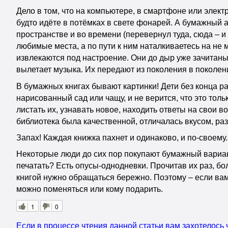
Дело в том, что на компьютере, в смартфоне или электр
будто идёте в потёмках в свете фонарей. А бумажный а
пространстве и во времени (перевернул туда, сюда – и
любимые места, а по пути к ним наталкиваетесь на не 
извлекаются под настроение. Они до дыр уже зачитаны,
вылетает музыка. Их передают из поколения в поколен
В бумажных книгах бывают картинки! Дети без конца ра
нарисованный сад или чащу, и не верится, что это толь
листать их, узнавать новое, находить ответы на свои 
библиотека была качественной, отличалась вкусом, ра
Запах! Каждая книжка пахнет и одинаково, и по-своему.
Некоторые люди до сих пор покупают бумажный вариант
печатать? Есть опусы-однодневки. Прочитав их раз, бо
книгой нужно обращаться бережно. Поэтому – если вам 
можно поменяться или кому подарить.
1
0
Если в процессе чтения данной статьи вам захотелось 