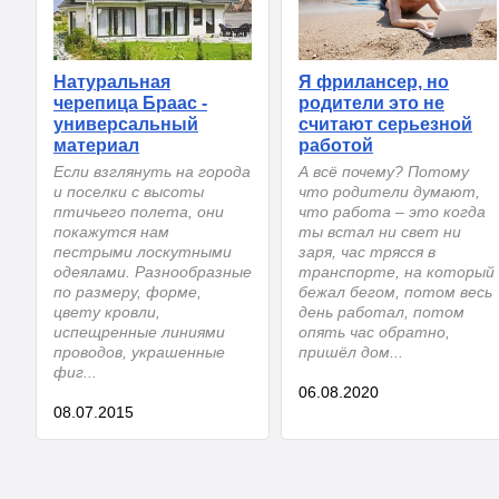
Натуральная
Я фрилансер, но
черепица Браас -
родители это не
универсальный
считают серьезной
материал
работой
Если взглянуть на города
А всё почему? Потому
и поселки с высоты
что родители думают,
птичьего полета, они
что работа – это когда
покажутся нам
ты встал ни свет ни
пестрыми лоскутными
заря, час трясся в
одеялами. Разнообразные
транспорте, на который
по размеру, форме,
бежал бегом, потом весь
цвету кровли,
день работал, потом
испещренные линиями
опять час обратно,
проводов, украшенные
пришёл дом...
фиг...
06.08.2020
08.07.2015