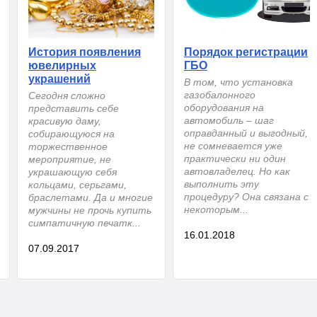
История появления
Порядок регистрации
ювелирных
ГБО
украшений
В том, что установка
газобалонного
Сегодня сложно
оборудования на
представить себе
автомобиль – шаг
красивую даму,
оправданный и выгодный,
собирающуюся на
не сомневается уже
торжественное
практически ни один
мероприятие, не
автовладелец. Но как
украшающую себя
выполнить эту
кольцами, серьгами,
процедуру? Она связана с
браслетами. Да и многие
некоторым...
мужчины не прочь купить
симпатичную печатк...
16.01.2018
07.09.2017