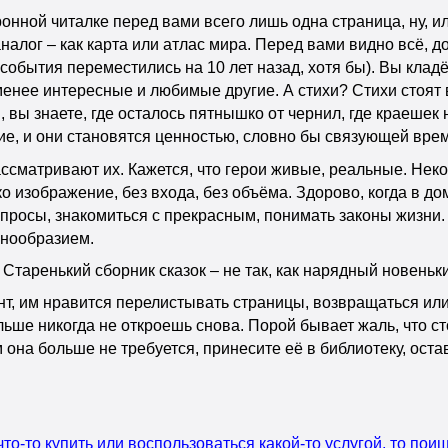
онной читалке перед вами всего лишь одна страница, ну, или
налог – как карта или атлас мира. Перед вами видно всё, д
 события переместились на 10 лет назад, хотя бы). Вы клад
менее интересные и любимые другие. А стихи? Стихи стоят в
 вы знаете, где осталось пятнышко от чернил, где краешек 
ие, и они становятся ценностью, словно бы связующей вре
ссматривают их. Кажется, что герои живые, реальные. Неко
ко изображение, без входа, без объёма. Здорово, когда в до
вопросы, знакомиться с прекрасным, понимать законы жизни
знообразием.
 Старенький сборник сказок – не так, как нарядный новеньки
, им нравится перелистывать страницы, возвращаться или 
льше никогда не откроешь снова. Порой бывает жаль, что ст
она больше не требуется, принесите её в библиотеку, остав
что-то купить или воспользоваться какой-то услугой, то по