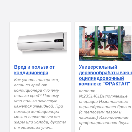
Вред и польза от
Универсальный
кондиционера
деревообрабатываю
оцилиндровочный
Как узнать наверняка,
комплекс "ФРАКТАЛ"
есть ли вред от
кондиционера?Почему
патент
только вред? Потому
№2351461Выполняемые
что польза зачастую
операции Изготовление
кажется очевидной. При
оцилиндрованного бревна
помощи кондиционера
(с тепловым пазом и
можно спрятаться от
чашками) Изготовление
жары или холода, духоты
профилированного бруса
и мешающих улич...
(...