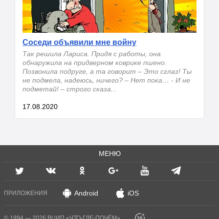
Соседи объявили мне войну
Так решила Лариса. Придя с работы, она
обнаружила на придверном коврике пшено.
Позвонила подруге, а та говорит – Это сглаз! Ты
не подмела, надеюсь, ничего? – Нет пока… - И не
подметай! – строго сказа...
17.08.2020
МЕНЮ
Android
iOS
ПРИЛОЖЕНИЯ
© 1994 — 2026 ВЦИП «ЧТО-ГДЕ-ПОЧЁМ»