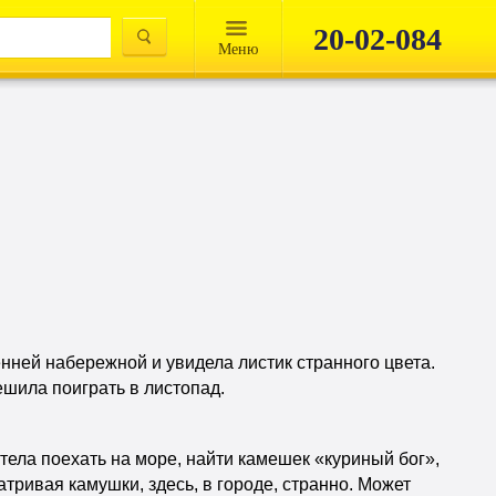
20-02-084
Mеню
нней набережной и увидела листик странного цвета.
ешила поиграть в листопад.
отела поехать на море, найти камешек «куриный бог»,
атривая камушки, здесь, в городе, странно. Может