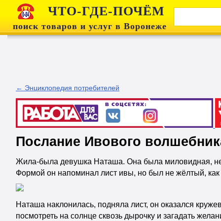
ЧТО-ГДЕ-ПОЧЁМ
поиск товаров и услуг в Воронеже
← Энциклопедия потребителей
Послание Ивового волшебника
Жила-была девушка Наташа. Она была миловидная, не 
Формой он напоминал лист ивы, но был не жёлтый, как
Наташа наклонилась, подняла лист, он оказался кружев
посмотреть на солнце сквозь дырочку и загадать желан