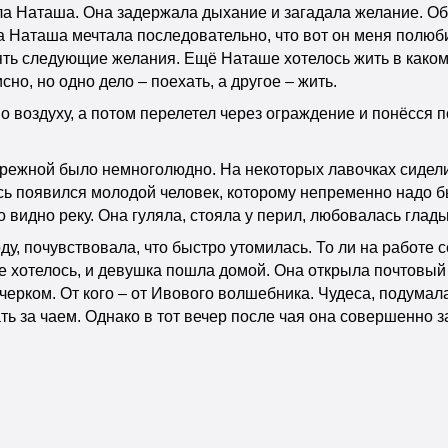
ала Наташа. Она задержала дыхание и загадала желание. О
а Наташа мечтала последовательно, что вот он меня полюбит
лять следующие желания. Ещё Наташе хотелось жить в каком
но, но одно дело – поехать, а другое – жить.
по воздуху, а потом перелетел через ограждение и понёсся 
бережной было немноголюдно. На некоторых лавочках сидел
ись появился молодой человек, которому непременно надо б
о видно реку. Она гуляла, стояла у перил, любовалась глад
ду, почувствовала, что быстро утомилась. То ли на работе 
е хотелось, и девушка пошла домой. Она открыла почтовый
черком. От кого – от Ивового волшебника. Чудеса, подумал
ть за чаем. Однако в тот вечер после чая она совершенно з