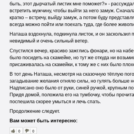
быть, этот дырчатый листик мне поможет?» - рассужд
встретить мужчину, чтобы выйти за него замуж. Сначал
кратко – встречу, выйду замуж, а потом буду представ
всегда можно пойти или поехать туда, где более живопис
Наташа вздохнула, подкинула листок, и он заскользил 
невидимый и очень сильный ветер.
Спустился вечер, красиво зажглись фонари, но на на
было посидеть на скамейке, но тут же откуда ни возьм
присаживалась на скамейки, к тому же с них было плох
В тот день Наташа, несмотря на сказочную тёплую пого
загадывание желания отняло силы, но гулять больше н
Надписано оно было от руки, синей ручкой, крупным по
Придя домой, положила его на тумбочку, чтобы прочита
поспешила скорее умыться и лечь спать.
Продолжение следует.
Вам может быть интересно:
0
0