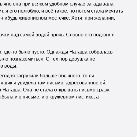
бычно она при всяком удобном случае загадывала
, я его полюблю, и всё такое, но потом стала мечтать
-нибудь живописном местечке. Хотя, при желании,
почти над самой водой прочь. Словно его подгонял
и, где-то было пусто. Однажды Наташа собралась
ыло познакомиться. С тех пор девушка не
ью воды.
сегодня загрузили больше обычного, то ли
 ящик и увидела там письмо, адресованное ей.
а Наташа. Она не стала открывать письмо сразу.
абыла и о письме, и о кружевном листике, а