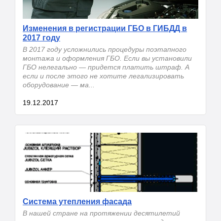
Изменения в регистрации ГБО в ГИБДД в
2017 году
В 2017 году усложнились процедуры поэтапного
монтажа и оформления ГБО. Если вы установили
ГБО нелегально — придется платить штраф. А
если и после этого не хотите легализировать
оборудование — ма...
19.12.2017
Система утепления фасада
В нашей стране на протяжении десятилетий