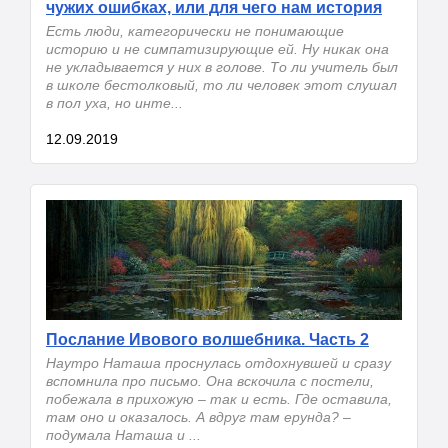
чужих ошибках, или для чего нам история
Есть люди, категорически не понимающие
историю и не симпатизирующие ей. Ну никак она
не укладывается у них в голове. То ли учитель был
в школе бестолковый, то ли человек этот слушал
в пол уха, но инте...
12.09.2019
Послание Ивового волшебника. Часть 2
Наутро Наташа проснулась отдохнувшей и сразу
вспомнила про письмо. Она вскочила с постели,
побежала в прихожую – так и есть. Где оставила,
там оно и оказалось. А вдруг там ерунда? –
подумала Наташа и ...