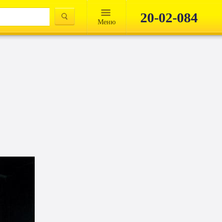
20-02-084
Mеню