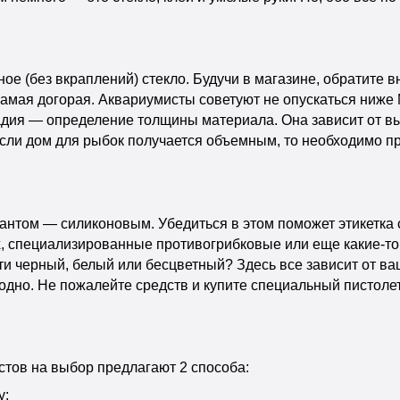
е (без вкраплений) стекло. Будучи в магазине, обратите в
самая догорая. Аквариумисты советуют не опускаться ниже
адия — определение толщины материала. Она зависит от в
сли дом для рыбок получается объемным, то необходимо пр
том — силиконовым. Убедиться в этом поможет этикетка с 
, специализированные противогрибковые или еще какие-то 
ти черный, белый или бесцветный? Здесь все зависит от ва
дно. Не пожалейте средств и купите специальный пистолет
тов на выбор предлагают 2 способа:
у;