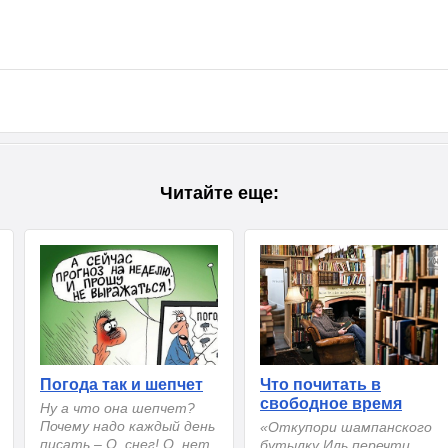
Читайте еще:
Погода так и шепчет
Что почитать в
свободное время
Ну а что она шепчет?
Почему надо каждый день
«Откупори шампанского
писать – О, снег! О, нет
бутылку Иль перечти