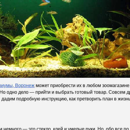
риумы, Воронеж
может приобрести их в любом зоомагазине г
 Но одно дело — прийти и выбрать готовый товар. Совсем 
мы дадим подробную инструкцию, как претворить план в жизнь
немного — это стекло, клей и умелые руки. Но, обо все по 