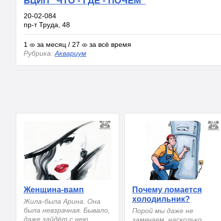
ВЦИП "ЧТО - ГДЕ - ПОЧЁМ"
20-02-084
пр-т Труда, 48
1
за месяц / 27
за всё время
Рубрика:
Аквариум
Женщина-вамп
Почему ломается
холодильник?
Жила-была Арина. Она
была невзрачная. Бывало,
Порой мы даже не
даже зайдёт с нею
замечаем, насколько