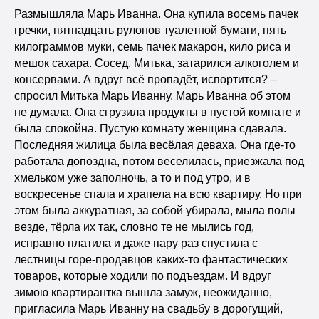
Размышляла Марь Иванна. Она купила восемь пачек
гречки, пятнадцать рулонов туалетной бумаги, пять
килограммов муки, семь пачек макарон, кило риса и
мешок сахара. Сосед, Митька, затарился алкоголем и
консервами. А вдруг всё пропадёт, испортится? –
спросил Митька Марь Иванну. Марь Иванна об этом
не думала. Она сгрузила продукты в пустой комнате и
была спокойна. Пустую комнату женщина сдавала.
Последняя жилица была весёлая деваха. Она где-то
работала допоздна, потом веселилась, приезжала под
хмельком уже заполночь, а то и под утро, и в
воскресенье спала и храпела на всю квартиру. Но при
этом была аккуратная, за собой убирала, мыла полы
везде, тёрла их так, словно те не мылись год,
исправно платила и даже пару раз спустила с
лестницы горе-продавцов каких-то фантастических
товаров, которые ходили по подъездам. И вдруг
зимою квартирантка вышла замуж, неожиданно,
пригласила Марь Иванну на свадьбу в дорогущий,