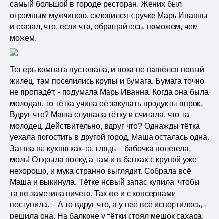
самый большой в городе ресторан. Жених был
огромным мужчиною, склонился к ручке Марь Иванны
и сказал, что, если что, обращайтесь, поможем, чем
можем.
Теперь комната пустовала, и пока не нашёлся новый
жилец, там поселились крупы и бумага. Бумага точно
не пропадёт, - подумала Марь Иванна. Когда она была
молодая, то тётка учила её закупать продукты впрок.
Вдруг что? Маша слушала тётку и считала, что та
молодец. Действительно, вдруг что? Однажды тётка
уехала погостить в другой город, Маша осталась одна.
Зашла на кухню как-то, глядь – бабочка полетела,
моль! Открыла полку, а там и в банках с крупой уже
нехорошо, и мука странно выглядит. Собрала всё
Маша и выкинула. Тётке новый запас купила, чтобы
та не заметила ничего. Так же и с консервами
поступила. – А то вдруг что, а у неё всё испортилось, -
решила она. На балконе у тётки стоял мешок сахара.