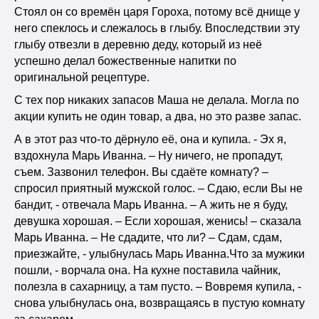
Стоял он со времён царя Гороха, потому всё днище у
него спеклось и слежалось в глыбу. Впоследствии эту
глыбу отвезли в деревню деду, который из неё
успешно делал божественные напитки по
оригинальной рецептуре.
С тех пор никаких запасов Маша не делала. Могла по
акции купить не один товар, а два, но это разве запас.
А в этот раз что-то дёрнуло её, она и купила. - Эх я,
вздохнула Марь Иванна. – Ну ничего, не пропадут,
съем. Зазвонил телефон. Вы сдаёте комнату? –
спросил приятный мужской голос. – Сдаю, если Вы не
бандит, - отвечала Марь Иванна. – А жить не я буду,
девушка хорошая. – Если хорошая, женись! – сказала
Марь Иванна. – Не сдадите, что ли? – Сдам, сдам,
приезжайте, - улыбнулась Марь Иванна.Что за мужики
пошли, - ворчала она. На кухне поставила чайник,
полезла в сахарницу, а там пусто. – Вовремя купила, -
снова улыбнулась она, возвращаясь в пустую комнату