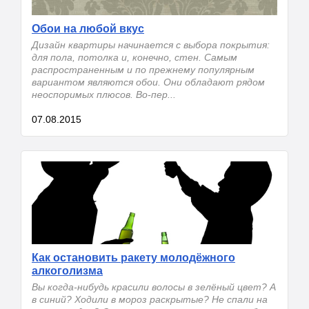
Обои на любой вкус
Дизайн квартиры начинается с выбора покрытия:
для пола, потолка и, конечно, стен. Самым
распространенным и по прежнему популярным
вариантом являются обои. Они обладают рядом
неоспоримых плюсов. Во-пер...
07.08.2015
Как остановить ракету молодёжного
алкоголизма
Вы когда-нибудь красили волосы в зелёный цвет? А
в синий? Ходили в мороз раскрытые? Не спали на