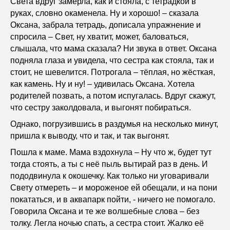
Света вдруг замерла, как и стояла, с тетрадкой в
руках, словно окаменела. Ну и хорошо! – сказала
Оксана, забрала тетрадь, дописала упражнение и
спросила – Свет, ну хватит, может, баловаться,
слышала, что мама сказала? Ни звука в ответ. Оксана
подняла глаза и увидела, что сестра как стояла, так и
стоит, не шевелится. Потрогала – тёплая, но жёсткая,
как камень. Ну и ну! – удивилась Оксана. Хотела
родителей позвать, а потом испугалась. Вдруг скажут,
что сестру заколдовала, и выгонят побираться.
Однако, погрузившись в раздумья на несколько минут,
пришла к выводу, что и так, и так выгонят.
Пошла к маме. Мама вздохнула – Ну что ж, будет тут
тогда стоять, а ты с неё пыль вытирай раз в день. И
пододвинула к окошечку. Как только ни уговаривали
Свету отмереть – и мороженое ей обещали, и на пони
покататься, и в аквапарк пойти, - ничего не помогало.
Говорила Оксана и те же волшебные слова – без
толку. Легла ночью спать, а сестра стоит. Жалко её