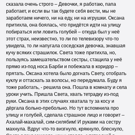
сказала очень строго – Девочки, я работаю, папа
работает, и если вы так будете себя вести, мы не
заработаем ничего, ни на еду, ни на игрушки. Оксана
притихла, она боялась, что придётся идти на улицу
побираться или ловить голубей – откуда был у неё
этот страх, неизвестно, то ли по телевизору что-то
увидела, то ли напугала соседская девочка, знавшая
кучу всяких страшилок. Света тоже притихла, но,
пользуясь замешательством сестры, стащила у неё
прямо из-под носа Барби и побежала в коридор –
прятать. Оксана хотела было догнать Свету, отобрать
куклу и оттаскать за волосы, но передумала. Буду я
тоже работать, - решила она. Пошла в комнату и села
уроки учить. Пришла Света, хвать тетрадку из-под
руки. Оксана в этих случаях хватала ту за косу и
дёргала больно-пребольно. Но тут вспомнила про
улицу и голубей, сделала страшное лицо и говорит –
Ахалай-махалай, сим-силябим! И руками на сестру
махнула. Вдруг что-то визгнуло, крякнуло, блеснуло,