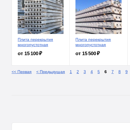
Плита перекрытия
Плита перекрытия
многопустотная
многопустотная
от 15 100 ₽
от 15 500 ₽
<< Первая
< Предыдущая
1
2
3
4
5
6
7
8
9