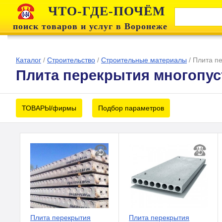
ЧТО-ГДЕ-ПОЧЁМ
поиск товаров и услуг в Воронеже
Каталог
/
Строительство
/
Строительные материалы
/
Плита п
Плита перекрытия многопус
ТОВАРЫ/фирмы
Подбор параметров
Плита перекрытия
Плита перекрытия