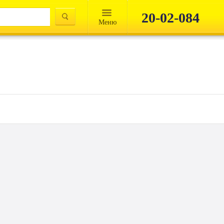
20-02-084
Mеню