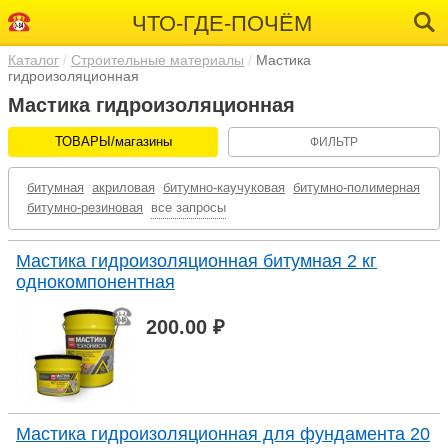
ЧТО-ГДЕ-ПОЧЁМ
Каталог
Строительные материалы
Мастика
гидроизоляционная
Мастика гидроизоляционная
ТОВАРЫ/магазины
ФИЛЬТР
битумная
акриловая
битумно-каучуковая
битумно-полимерная
битумно-резиновая
все запросы
Мастика гидроизоляционная битумная 2 кг
однокомпонентная
200.00 ₽
Мастика гидроизоляционная для фундамента 20