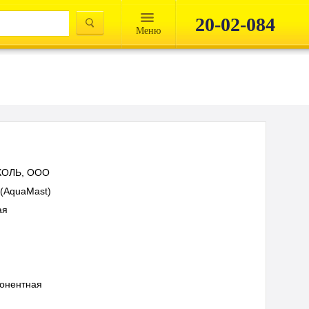
20-02-084
Mеню
КОЛЬ, ООО
 (AquaMast)
ая
онентная