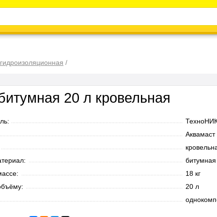
Каталог
Энциклопедия
Видео
Новости
 гидроизоляционная
/
битумная 20 л кровельная
ль:
ТехноНИ
Аквамаст
кровельн
териал:
битумная
массе:
18 кг
объёму:
20 л
однокомп