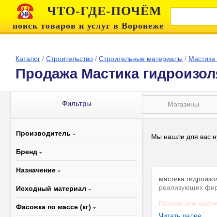
ЧТО-ГДЕ-ПОЧЁМ
поиск товаров и услуг в Воронеже
Каталог
/
Строительство
/
Строительные материалы
/
Мастика
Продажа Мастика гидроизоля
Фильтры
Магазины
Производитель
Мы нашли для вас н
Бренд
Назначение
мастика гидроизо
реализующих фи
Исходный материал
Полное или части
Фасовка по массе (кг)
Читать далее