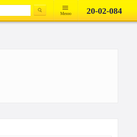
20-02-084
Mеню