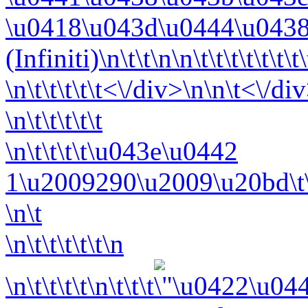
\u0418\u043d\u0444\u043
(Infiniti)
\n\t\t
\n\n\t\t\t\t\t\t\t\
\n\t\t\t\t\t<\/div>\n\n\t<\/di
\n\t\t\t\t\t
\n\t\t\t\t\u043e\u0442
1\u2009290\u2009\u20bd\t\t\
\n\t
\n\t\t\t\t\t\n
\n\t\t\t\t
\n\t\t\t