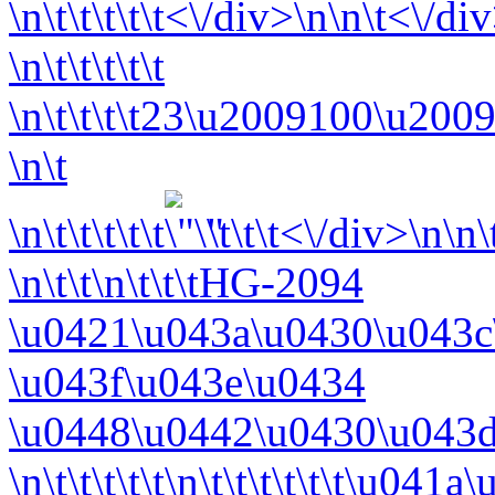
\n\t\t\t\t\t<\/div>\n\n\t<\/di
\n\t\t\t\t\t
\n\t\t\t\t23\u2009100\u2009\
\n\t
\n\t\t\t\t\t
\t\t\t<\/div>\n\n\
\n\t\t
\n\t\t\tHG-2094
\u0421\u043a\u0430\u043c
\u043f\u043e\u0434
\u0448\u0442\u0430\u043
\n\t\t\t\t\t
\n\t\t\t\t\t\t\u04