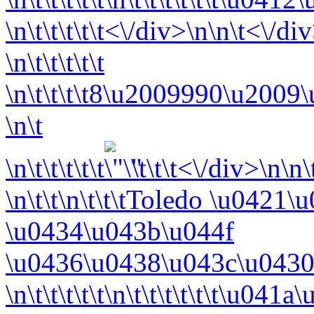
\n\t\t\t\t\t<\/div>\n\n\t<\/di
\n\t\t\t\t\t
\n\t\t\t\t8\u2009990\u2009\u2
\n\t
\n\t\t\t\t\t
\t\t\t<\/div>\n\n\
\n\t\t
\n\t\t\tToledo \u0421
\u0434\u043b\u044f
\u0436\u0438\u043c\u043
\n\t\t\t\t\t
\n\t\t\t\t\t\t\u04