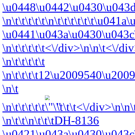
\u0448\u0442\u0430\u043
\n\t\t\t\t\t
\n\t\t\t\t\t\t\u04
\u0441\u043a\u0430\u043c\u044c
\n\t\t\t\t\t<\/div>\n\n\t<\/di
\n\t\t\t\t\t
\n\t\t\t\t12\u2009540\u2009\
\n\t
\n\t\t\t\t\t
\t\t\t<\/div>\n\n\
\n\t\t
\n\t\t\tDH-8136
\u0421\u043a\u0430\u043c