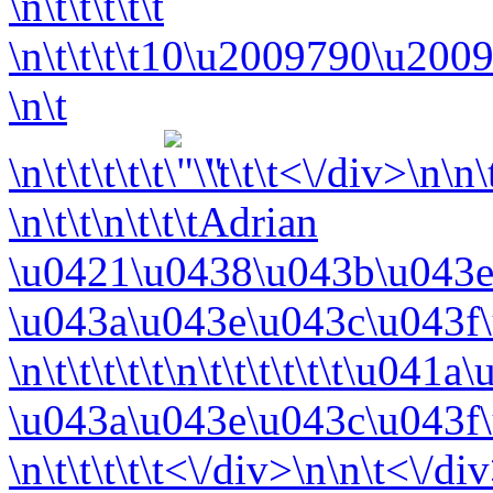
\n\t\t\t\t\t
\n\t\t\t\t10\u2009790\u2009\
\n\t
\n\t\t\t\t\t
\t\t\t<\/div>\n\n\
\n\t\t
\n\t\t\tAdrian
\u0421\u0438\u043b\u043
\u043a\u043e\u043c\u043f
\n\t\t\t\t\t
\n\t\t\t\t\t\t\u04
\u043a\u043e\u043c\u043f\u043
\n\t\t\t\t\t<\/div>\n\n\t<\/di