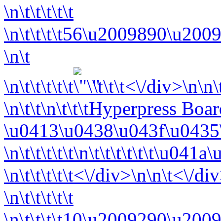
\n\t\t\t\t\t
\n\t\t\t\t56\u2009890\u2009\
\n\t
\n\t\t\t\t\t
\t\t\t<\/div>\n\n\
\n\t\t
\n\t\t\tHyperpress Boa
\u0413\u0438\u043f\u0435
\n\t\t\t\t\t
\n\t\t\t\t\t\t\u04
\n\t\t\t\t\t<\/div>\n\n\t<\/di
\n\t\t\t\t\t
\n\t\t\t\t10\u2009290\u2009\