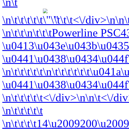
\n\t
\n\t\t\t\t\t
\t\t\t<\/div>\n\n\
\n\t\t
\n\t\t\tPowerline PSC
\u0413\u043e\u043b\u0435
\u0441\u0438\u0434\u044f
\n\t\t\t\t\t
\n\t\t\t\t\t\t\u04
\u0441\u0438\u0434\u044f\t\t\t\
\n\t\t\t\t\t<\/div>\n\n\t<\/di
\n\t\t\t\t\t
\n\t\t\t\t14\u2009200\u2009\