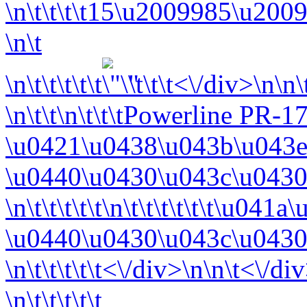
\n\t\t\t\t15\u2009985\u2009\
\n\t
\n\t\t\t\t\t
\t\t\t<\/div>\n\n\
\n\t\t
\n\t\t\tPowerline PR
\u0421\u0438\u043b\u043e
\u0440\u0430\u043c\u043
\n\t\t\t\t\t
\n\t\t\t\t\t\t\u04
\u0440\u0430\u043c\u0430\t\t\t\
\n\t\t\t\t\t<\/div>\n\n\t<\/di
\n\t\t\t\t\t