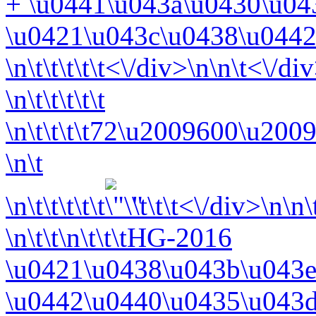
+ \u0441\u043a\u0430\u04
\u0421\u043c\u0438\u0442\u0430
\n\t\t\t\t\t<\/div>\n\n\t<\/di
\n\t\t\t\t\t
\n\t\t\t\t72\u2009600\u2009\
\n\t
\n\t\t\t\t\t
\t\t\t<\/div>\n\n\
\n\t\t
\n\t\t\tHG-2016
\u0421\u0438\u043b\u043
\u0442\u0440\u0435\u043