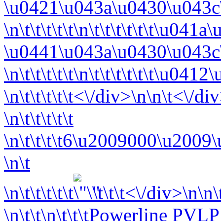
\u0421\u043a\u0430\u043c
\n\t\t\t\t\t
\n\t\t\t\t\t\t\u04
\u0441\u043a\u0430\u043c\u044c
\n\t\t\t\t\t
\n\t\t\t\t\t\t\u0412
\n\t\t\t\t\t<\/div>\n\n\t<\/di
\n\t\t\t\t\t
\n\t\t\t\t6\u2009000\u2009\u2
\n\t
\n\t\t\t\t\t
\t\t\t<\/div>\n\n\
\n\t\t
\n\t\t\tPowerline PVL