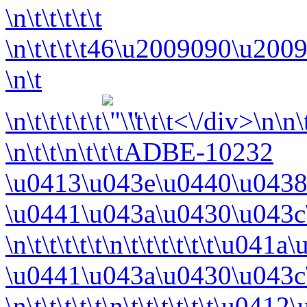
\n\t\t\t\t\t
\n\t\t\t\t46\u2009090\u2009\
\n\t
\n\t\t\t\t\t
\t\t\t<\/div>\n\n\
\n\t\t
\n\t\t\tADBE-10232
\u0413\u043e\u0440\u0438
\u0441\u043a\u0430\u043c
\n\t\t\t\t\t
\n\t\t\t\t\t\t\u04
\u0441\u043a\u0430\u043c\u044c
\n\t\t\t\t\t
\n\t\t\t\t\t\t\u0412