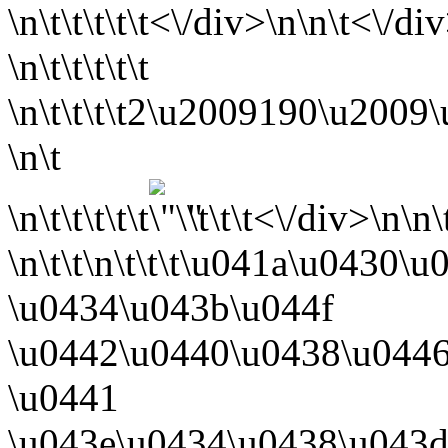
\n\t\t\t\t\t<\/div>\n\n\t<\/di
\n\t\t\t\t\t
\n\t\t\t\t2\u2009190\u2009\u2
\n\t
\n\t\t\t\t\t
\t\t\t<\/div>\n\n\
\n\t\t
\n\t\t\t\u041a\u0430\
\u0434\u043b\u044f
\u0442\u0440\u0438\u044
\u0441
\u043e\u0434\u0438\u043d