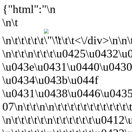
{"html":"\n
\n\t
\n\t\t\t\t\t
\t\t\t<\/div>\n\n\
\n\t\t
\n\t\t\t\u0425\u0432\
\u043e\u0431\u0440\u043
\u0434\u043b\u044f
\u0431\u0438\u0446\u043
07
\n\t\t
\n\n\t\t\t\t\t\t\t\t\t\t\t\t\
\n\t\t\t\t\t
\n\t\t\t\t\t\t\u0412