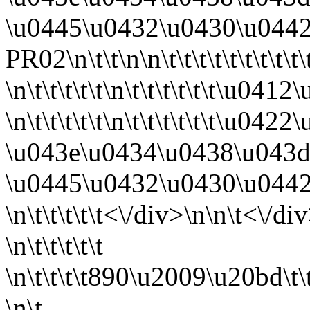
\u0445\u0432\u0430\u0442
PR02
\n\t\t
\n\n\t\t\t\t\t\t\t\t\t\t
\n\t\t\t\t\t
\n\t\t\t\t\t\t\u0412
\n\t\t\t\t\t
\n\t\t\t\t\t\t\u0422\
\u043e\u0434\u0438\u043d
\u0445\u0432\u0430\u0442\u043e
\n\t\t\t\t\t<\/div>\n\n\t<\/di
\n\t\t\t\t\t
\n\t\t\t\t890\u2009\u20bd\t\t\
\n\t