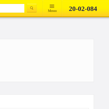
20-02-084
Mеню