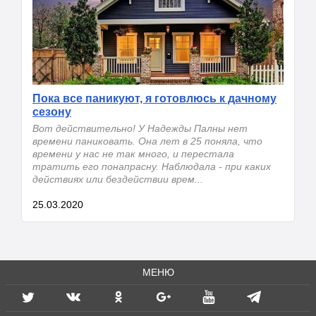
Пока все паникуют, я готовлюсь к дачному
сезону
Вот действительно! У Надежды Палны нет
времени паниковать. Она лет в 25 поняла, что
времени у нас не так много, и перестала
тратить его понапрасну. Наблюдала - при каких
действиях или бездействии врем...
25.03.2020
МЕНЮ