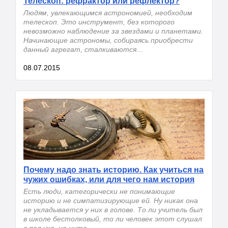
Телескоп: рефрактор или рефлектор?
Людям, увлекающимся астрономией, необходим
телескоп. Это инструмент, без которого
невозможно наблюдение за звездами и планетами.
Начинающие астрономы, собираясь приобрести
данный агрегат, сталкиваются...
08.07.2015
Почему надо знать историю. ​Как учиться на
чужих ошибках, или для чего нам история
Есть люди, категорически не понимающие
историю и не симпатизирующие ей. Ну никак она
не укладывается у них в голове. То ли учитель был
в школе бестолковый, то ли человек этот слушал
в пол уха, но инте...