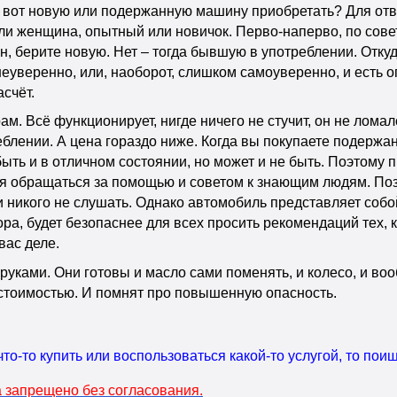
а вот новую или подержанную машину приобретать? Для отве
 женщина, опытный или новичок. Перво-наперво, по совету 
, берите новую. Нет – тогда бывшую в употреблении. Откуд
неуверенно, или, наоборот, слишком самоуверенно, и есть о
счёт.
. Всё функционирует, нигде ничего не стучит, он не ломал
блении. А цена гораздо ниже. Когда вы покупаете подержан
 быть и в отличном состоянии, но может и не быть. Поэтому
ься обращаться за помощью и советом к знающим людям. По
и никого не слушать. Однако автомобиль представляет соб
ора, будет безопаснее для всех просить рекомендаций тех, 
вас деле.
 руками. Они готовы и масло сами поменять, и колесо, и во
стоимостью. И помнят про повышенную опасность.
что-то купить или воспользоваться какой-то услугой, то по
 запрещено без согласования.