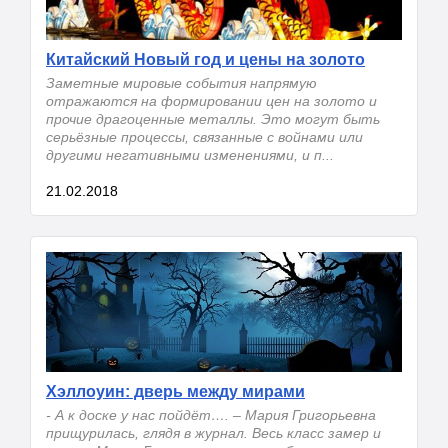
Китайский Новый год и цены на золото
Заметные мировые события напрямую
отражаются на формировании цен на золото и
прочие драгоценные металлы. Это могут быть
серьёзные процессы, связанные с войнами или
другими негативными изменениями, и п...
21.02.2018
Хэллоуин: дверь между мирами
- А к доске у нас пойдёт…. – Мария Григорьевна
прищурилась, глядя в журнал. Весь класс замер и