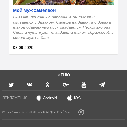
Мой муж хамелеон
Бывает, придёшь с работы, а он лежит и
сливается с диваном. Сядешь на диван, а с дивана
такой сдавленный писк раздаётся. Несколько раз
Оксана чуть мужа не задавила таким образом. Или
сидит муж на балк...
03.09.2020
МЕНЮ
Android
iOS
ПРИЛОЖЕНИЯ
© 1994 — 2026 ВЦИП «ЧТО-ГДЕ-ПОЧЁМ»