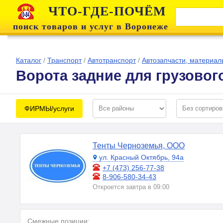
ЧТО-ГДЕ-ПОЧЁМ
поиск товаров и услуг в Воронеже
Каталог
/
Транспорт
/
Автотранспорт
/
Автозапчасти, материал
Ворота задние для грузовог
ФИРМЫ/услуги
Тенты Черноземья, ООО
ул. Красный Октябрь, 94а
+7 (473) 256-77-38
8-906-580-34-43
Откроется завтра в 09:00
Смежные позиции: