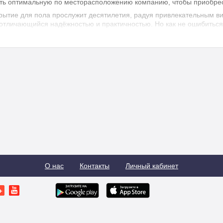
ть оптимальную по месторасположению компанию, чтобы приобре
рытие для пола прослужит десятилетия, радуя привлекательным в
 отличающийся надёжностью и практичностью. Но как не ошибитьс
адываются цены на линолеум
 от:
тв, используемых при изготовлении;
дителя (бренда);
ции;
ых характеристик.
нолеум прослужил долго — цена не будет слишком низкой. На досто
О нас
Контакты
Личный кабинет
щать внимание при поиске линолеума?
ритериев, способных помочь распознать качественное покрытие.
 магазин и прохаживаясь между рулонами, понюхайте их. Обнаруж
из вредных веществ. Настилать такой в доме не стоит. Каждый ден
доровье. Наличие нейтрального запаха — свидетельство об эколог