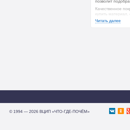
позволит подобра
Качественное пок
купить материал,
Читать далее
Из чего скл
Стоимость зависит
качества вещес
страны-произво
новизны коллек
эксплуатационн
Хотите, чтобы ли
хорошей службы.
На что обра
Перечислим ряд к
© 1994 — 2026 ВЦИП «ЧТО-ГДЕ-ПОЧЁМ»
Запах. Придя в
изготовленный 
влияющий на з