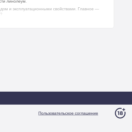
сти линолеум.
идом и эксплуатационными свойствами. Главное —
я?
йном товаре не экономят. Но и отплатит он вам годами
Пользовательское соглашение
или резкий неприятный запах — перед вами товар,
ь вы будете вдыхать этот «аромат», отрицательно
ичности линолеума. Хорошо, если материал будет