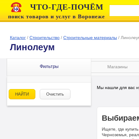
ЧТО-ГДЕ-ПОЧЁМ
поиск товаров и услуг в Воронеже
Каталог
/
Строительство
/
Строительные материалы
/
Линолеу
Линолеум
Фильтры
Магазины
Мы нашли для вас н
НАЙТИ
Очистить
Выбираем
Ищете, где купит
Черноземья, реал