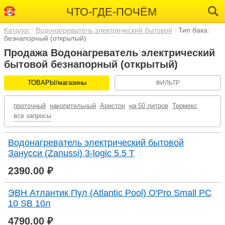
ЧТО-ГДЕ-ПОЧЁМ
Каталог
Водонагреватель электрический бытовой
Тип бака:
безнапорный (открытый)
Продажа Водонагреватель электрический
бытовой безнапорный (открытый)
ТОВАРЫ/магазины
ФИЛЬТР
проточный
накопительный
Аристон
на 50 литров
Термекс
все запросы
Водонагреватель электрический бытовой
Занусси (Zanussi) 3-logic 5.5 T
2390.00 ₽
ЭВН Атлантик Пул (Atlantic Pool) O'Pro Small PC
10 SB 10л
4790.00 ₽