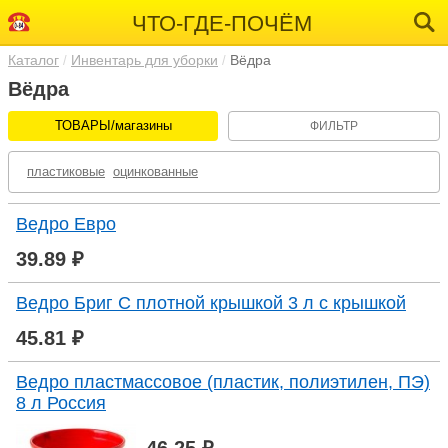
ЧТО-ГДЕ-ПОЧЁМ
Каталог
Инвентарь для уборки
Вёдра
Вёдра
ТОВАРЫ/магазины
ФИЛЬТР
пластиковые
оцинкованные
Ведро Евро
39.89 ₽
Ведро Бриг С плотной крышкой 3 л с крышкой
45.81 ₽
Ведро пластмассовое (пластик, полиэтилен, ПЭ)
8 л Россия