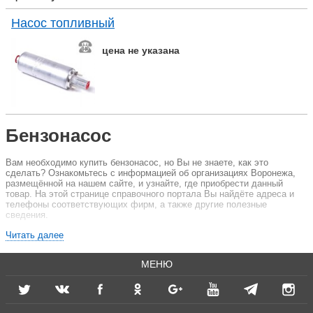
Насос топливный
цена не указана
Бензонасос
Вам необходимо купить бензонасос, но Вы не знаете, как это
сделать? Ознакомьтесь с информацией об организациях Воронежа,
размещённой на нашем сайте, и узнайте, где приобрести данный
товар. На этой странице справочного портала Вы найдёте адреса и
телефоны соответствующих фирм, а также другие полезные
сведения.
Бензонасос – это устройство, предназначенное для обеспечения
Читать далее
поступления топлива к автомобильному двигателю из бака. Основная
функция данного приспособления – доставить топливо, без которого
МЕНЮ
невозможно функционирование двигателя, под определённым
давлением. Бензобак и двигатель располагаются в разных концах
машины, поэтому без соответствующего оборудования не обойтись.
Бензонасос может быть как минимум двух типов: электрическим либо