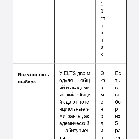
1
0
ст
р
а
н
а
х
УIELTS два м
Э
Ес
Возможность
одуля — общ
кз
ть
выбора
ий и академи
а
в
ческий. Общи
м
ы
й сдают поте
е
бо
нциальные э
н
р
мигранты, ак
о
из
адемический
д
5
— абитуриен
и
ра
ты
н
зл