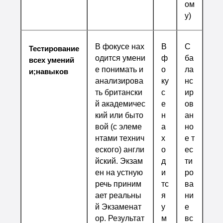
ом
у)
В фокусе нах
В
С
Тестирование
одится умени
ф
ба
всех умений
е понимать и
о
ла
и;навыков
анализирова
ку
нс
ть британски
с
ир
й академичес
е
ов
кий или быто
н
ан
вой (с элеме
а
но
нтами технич
х
е т
еского) англи
о
ес
йский. Экзам
д
ти
ен на устную
и
ро
речь приним
тс
ва
ает реальны
я
ни
й Экзаменат
у
е
ор. Результат
м
вс