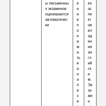
ы письменны
е
ех
х экзаменов
н
ас
оцениваются
и
пе
автоматичес
е
кт
ки
п
ов
о
вл
н
ад
и
ен
м
ия
а
ан
ть
гл
и
ий
а
ск
н
и
а
м.
л
Эк
и
за
з
ме
и
н