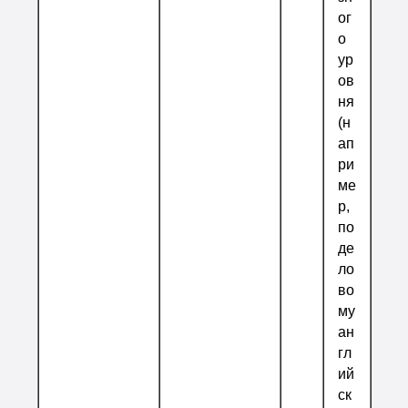
ог
о
ур
ов
ня
(н
ап
ри
ме
р,
по
де
ло
во
му
ан
гл
ий
ск