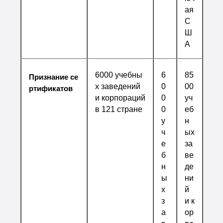
ая
С
Ш
А
6000 учебны
6
85
Признание се
х заведений
0
00
ртификатов
и корпораций
0
уч
в 121 стране
0
еб
у
н
ч
ых
е
за
б
ве
н
де
ы
ни
х
й
з
и к
а
ор