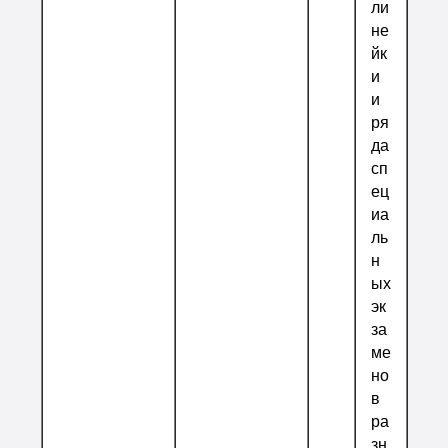
ли
не
йк
и
и
ря
да
сп
ец
иа
ль
н
ых
эк
за
ме
но
в
ра
зн