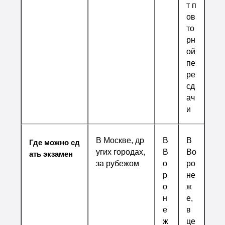
т п
ов
то
рн
ой
пе
ре
сд
ач
и
В Москве, др
В
В
Где можно сд
угих городах,
В
Во
ать экзамен
за рубежом
о
ро
р
не
о
ж
н
е,
е
в
ж
це