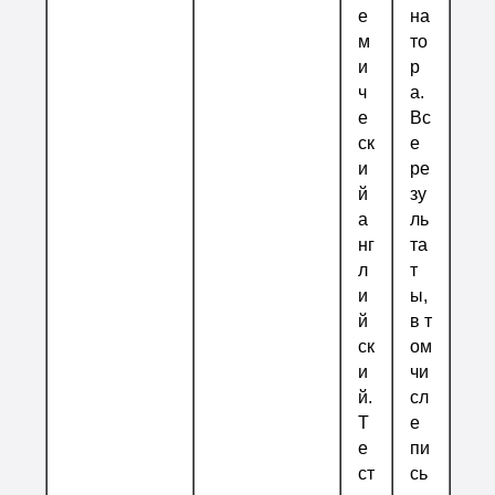
е
на
м
то
и
р
ч
а.
е
Вс
ск
е
и
ре
й
зу
а
ль
нг
та
л
т
и
ы,
й
в т
ск
ом
и
чи
й.
сл
Т
е
е
пи
ст
сь