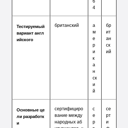
6
4
британский
а
бр
Тестируемый
м
ит
вариант англ
е
ан
ийского
р
ск
и
ий
к
а
н
ск
и
й
сертифициро
с
се
Основные це
вание между
е
рт
ли разработк
народных аб
р
и
и