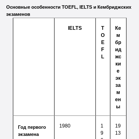
Основные особенности TOEFL, IELTS и Кембриджских
экзаменов
IELTS
T
Ке
O
м
E
бр
F
ид
L
жс
ки
е
эк
за
м
ен
ы
1980
1
19
Год первого
9
13
экзамена