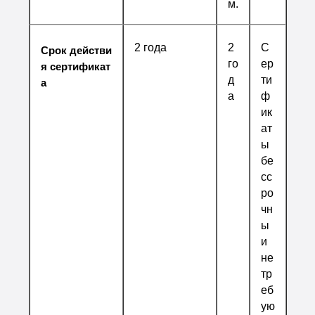
м.
2 года
2
С
Срок действи
го
ер
я сертификат
д
ти
а
а
ф
ик
ат
ы
бе
сс
ро
чн
ы
и
не
тр
еб
ую