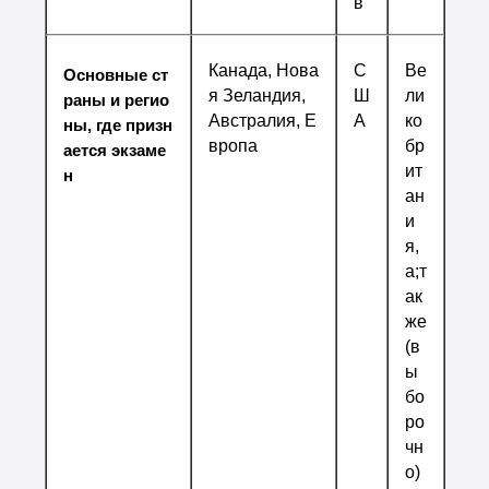
в
Канада, Нова
С
Ве
Основные ст
я Зеландия,
Ш
ли
раны и регио
Австралия, Е
А
ко
ны, где призн
вропа
бр
ается экзаме
ит
н
ан
и
я,
а;т
ак
же
(в
ы
бо
ро
чн
о)