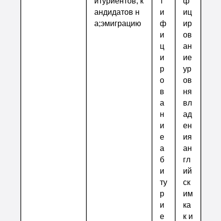
итуриентов, к
т
ф
андидатов н
и
иц
а;эмиграцию
ф
ир
и
ов
ц
ан
и
ие
р
ур
о
ов
в
ня
а
вл
н
ад
и
ен
е
ия
а
ан
б
гл
и
ий
ту
ск
р
им
и
ка
е
к и