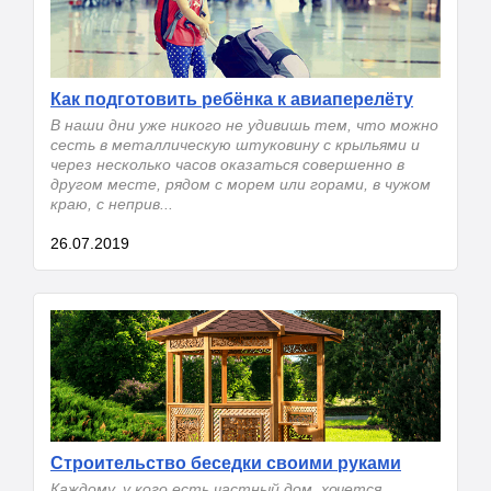
Как подготовить ребёнка к авиаперелёту
В наши дни уже никого не удивишь тем, что можно
сесть в металлическую штуковину с крыльями и
через несколько часов оказаться совершенно в
другом месте, рядом с морем или горами, в чужом
краю, с неприв...
26.07.2019
Строительство беседки своими руками
Каждому, у кого есть частный дом, хочется