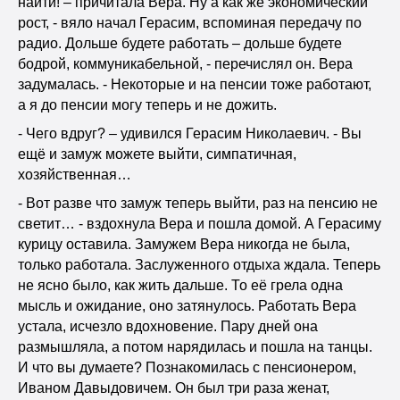
найти! – причитала Вера. Ну а как же экономический
рост, - вяло начал Герасим, вспоминая передачу по
радио. Дольше будете работать – дольше будете
бодрой, коммуникабельной, - перечислял он. Вера
задумалась. - Некоторые и на пенсии тоже работают,
а я до пенсии могу теперь и не дожить.
- Чего вдруг? – удивился Герасим Николаевич. - Вы
ещё и замуж можете выйти, симпатичная,
хозяйственная…
- Вот разве что замуж теперь выйти, раз на пенсию не
светит… - вздохнула Вера и пошла домой. А Герасиму
курицу оставила. Замужем Вера никогда не была,
только работала. Заслуженного отдыха ждала. Теперь
не ясно было, как жить дальше. То её грела одна
мысль и ожидание, оно затянулось. Работать Вера
устала, исчезло вдохновение. Пару дней она
размышляла, а потом нарядилась и пошла на танцы.
И что вы думаете? Познакомилась с пенсионером,
Иваном Давыдовичем. Он был три раза женат,