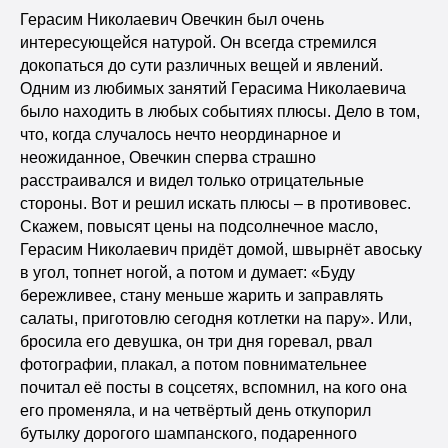
Герасим Николаевич Овечкин был очень
интересующейся натурой. Он всегда стремился
докопаться до сути различных вещей и явлений.
Одним из любимых занятий Герасима Николаевича
было находить в любых событиях плюсы. Дело в том,
что, когда случалось нечто неординарное и
неожиданное, Овечкин сперва страшно
расстраивался и видел только отрицательные
стороны. Вот и решил искать плюсы – в противовес.
Скажем, повысят цены на подсолнечное масло,
Герасим Николаевич придёт домой, швырнёт авоську
в угол, топнет ногой, а потом и думает: «Буду
бережливее, стану меньше жарить и заправлять
салаты, приготовлю сегодня котлетки на пару». Или,
бросила его девушка, он три дня горевал, рвал
фотографии, плакал, а потом повнимательнее
почитал её посты в соцсетях, вспомнил, на кого она
его променяла, и на четвёртый день откупорил
бутылку дорогого шампанского, подаренного