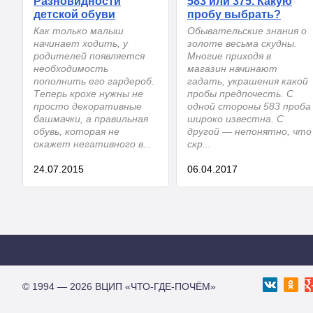
Разновидности
583 или 375. Какую
детской обуви
пробу выбрать?
Как только малыш
Обывательские знания о
начинает ходить, у
золоте весьма скудны.
родителей появляется
Многие приходя в
необходимость
магазин начинают
пополнить его гардероб.
гадать, украшения какой
Теперь крохе нужны не
пробы предпочесть. С
просто декоративные
одной стороны 583 проба
башмачки, а правильная
широко известна. С
обувь, которая не
другой — непонятно, что
окажет негативного в...
скр...
24.07.2015
06.04.2017
© 1994 — 2026 ВЦИП «ЧТО-ГДЕ-ПОЧЁМ»