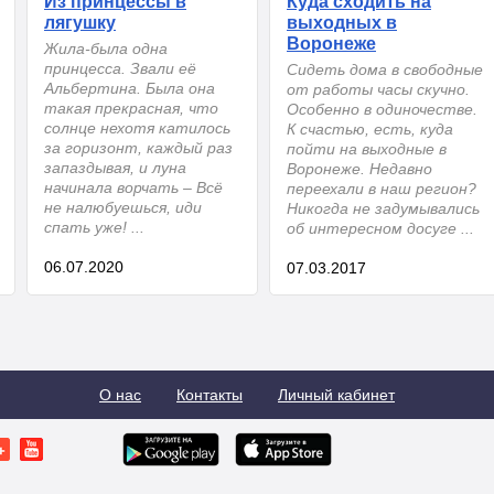
Из принцессы в
Куда сходить на
лягушку
выходных в
Воронеже
Жила-была одна
принцесса. Звали её
Сидеть дома в свободные
Альбертина. Была она
от работы часы скучно.
такая прекрасная, что
Особенно в одиночестве.
солнце нехотя катилось
К счастью, есть, куда
за горизонт, каждый раз
пойти на выходные в
запаздывая, и луна
Воронеже. Недавно
начинала ворчать – Всё
переехали в наш регион?
не налюбуешься, иди
Никогда не задумывались
спать уже! ...
об интересном досуге ...
06.07.2020
07.03.2017
О нас
Контакты
Личный кабинет