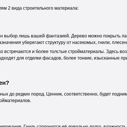
м 2 вида строительного материала:
 выбор лишь вашей фантазией. Дерево можно покрыть лак
значения уберегают структуру от насекомых, гнили, плесен
о встречаются и более толстые стройматериалы. Здесь воз
одходят для отделки фасадов, более тонкие, изысканные п
ен?
ых до редких пород. Ценник, соответственно, будет подни
ойматериалов.
ирования. Гниль сторонится её довольно долго, влажность 