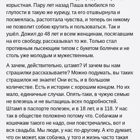
корыстная. Пару лет назад Паша влюбился по
глупости в такую же курицу, та его отшвырнула и
посмеялась, растоптала чувства, и теперь он никому
не позволит собою крутить и пользоваться. Так и
ушёл. Дожил до 48 лет и всем женщинам, посягавшим
на его свободу, рассказывал то же. Только стал
противным лысеющим типом с букетом болячек и не
столь уже молодым и мужественным.
А зачем, действительно, штамп? И зачем вы нам
страшилки рассказываете? Можно подумать, вы таких
страшилок не знаете! Они есть, и в большом
количестве. Есть и истории с хорошим концом. Но их
мало, единичные случаи. Опять-таки, в чужую семью
не влезешь и не вытащишь всех подробностей.
Штамп в паспорте полезен, и в 18 лет, и в 118. У нас
так в обществе положено потому что. Собачкам и
кошечкам такого не надо, они повстречались, вот и
вся свадьба. Мы люди, у нас по-другому. А кто думает,
что он может, как собачка, у того и жизнь часто такая