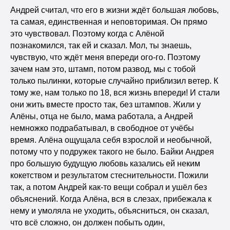
Андрей считал, что его в жизни ждёт большая любовь,
та самая, единственная и неповторимая. Он прямо
это чувствовал. Поэтому когда с Алёной
познакомился, так ей и сказал. Мол, ты знаешь,
чувствую, что ждёт меня впереди ого-го. Поэтому
зачем нам это, штамп, потом развод, мы с тобой
только пылинки, которые случайно приблизил ветер. К
тому же, нам только по 18, вся жизнь впереди! И стали
они жить вместе просто так, без штампов. Жили у
Алёны, отца не было, мама работала, а Андрей
немножко подрабатывал, в свободное от учёбы
время. Алёна ощущала себя взрослой и необычной,
потому что у подружек такого не было. Байки Андрея
про большую будущую любовь казались ей неким
кокетством и результатом стеснительности. Пожили
так, а потом Андрей как-то вещи собрал и ушёл без
объяснений. Когда Алёна, вся в слезах, прибежала к
нему и умоляла не уходить, объясниться, он сказал,
что всё сложно, он должен побыть один,