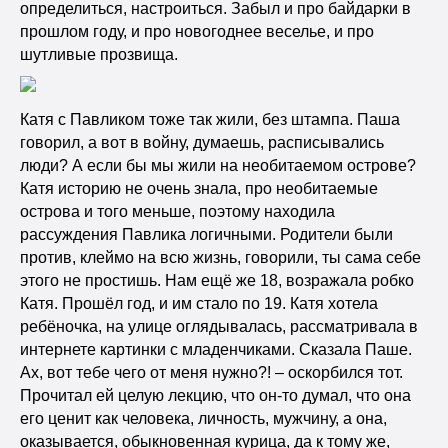
определиться, настроиться. Забыл и про байдарки в
прошлом году, и про новогоднее веселье, и про
шутливые прозвища.
Катя с Павликом тоже так жили, без штампа. Паша
говорил, а вот в войну, думаешь, расписывались
люди? А если бы мы жили на необитаемом острове?
Катя историю не очень знала, про необитаемые
острова и того меньше, поэтому находила
рассуждения Павлика логичными. Родители были
против, клеймо на всю жизнь, говорили, ты сама себе
этого не простишь. Нам ещё же 18, возражала робко
Катя. Прошёл год, и им стало по 19. Катя хотела
ребёночка, на улице оглядывалась, рассматривала в
интернете картинки с младенчиками. Сказала Паше.
Ах, вот тебе чего от меня нужно?! – оскорбился тот.
Прочитал ей целую лекцию, что он-то думал, что она
его ценит как человека, личность, мужчину, а она,
оказывается, обыкновенная курица, да к тому же,