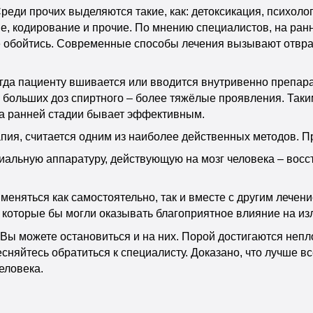
реди прочих выделяются такие, как: детоксикация, психоло
, кодирование и прочие. По мнению специалистов, на ран
 не обойтись. Современные способы лечения вызывают отвр
да пациенту вшивается или вводится внутривенно препарат
 больших доз спиртного – более тяжёлые проявления. Так
 на ранней стадии бывает эффективным.
пия, считается одним из наиболее действенных методов. П
льную аппаратуру, действующую на мозг человека – восста
еняться как самостоятельно, так и вместе с другим лечени
 которые бы могли оказывать благоприятное влияние на из
Вы можете остановиться и на них. Порой достигаются непло
тесняйтесь обратиться к специалисту. Доказано, что лучше 
еловека.