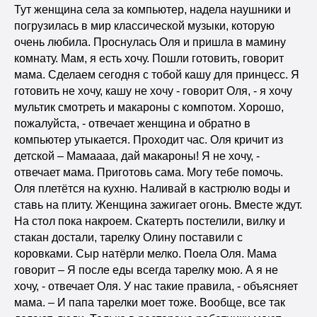
Тут женщина села за компьютер, надела наушники и
погрузилась в мир классической музыки, которую
очень любила. Проснулась Оля и пришла в мамину
комнату. Мам, я есть хочу. Пошли готовить, говорит
мама. Сделаем сегодня с тобой кашу для принцесс. Я
готовить не хочу, кашу не хочу - говорит Оля, - я хочу
мультик смотреть и макароны с компотом. Хорошо,
пожалуйста, - отвечает женщина и обратно в
компьютер утыкается. Проходит час. Оля кричит из
детской – Мамаааа, дай макароны! Я не хочу, -
отвечает мама. Приготовь сама. Могу тебе помочь.
Оля плетётся на кухню. Наливай в кастрюлю воды и
ставь на плиту. Женщина зажигает огонь. Вместе ждут.
На стол пока накроем. Скатерть постелили, вилку и
стакан достали, тарелку Олину поставили с
коровками. Сыр натёрли мелко. Поела Оля. Мама
говорит – Я после еды всегда тарелку мою. А я не
хочу, - отвечает Оля. У нас такие правила, - объясняет
мама. – И папа тарелки моет тоже. Вообще, все так