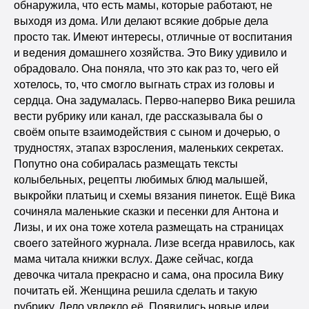
обнаружила, что есть мамы, которые работают, не
выходя из дома. Или делают всякие добрые дела
просто так. Имеют интересы, отличные от воспитания
и ведения домашнего хозяйства. Это Вику удивило и
обрадовало. Она поняла, что это как раз то, чего ей
хотелось, то, что смогло выгнать страх из головы и
сердца. Она задумалась. Перво-наперво Вика решила
вести рубрику или канал, где рассказывала бы о
своём опыте взаимодействия с сыном и дочерью, о
трудностях, этапах взросления, маленьких секретах.
Попутно она собиралась размещать тексты
колыбельных, рецепты любимых блюд малышей,
выкройки платьиц и схемы вязания пинеток. Ещё Вика
сочиняла маленькие сказки и песенки для Антона и
Лизы, и их она тоже хотела размещать на страницах
своего затейного журнала. Лизе всегда нравилось, как
мама читала книжки вслух. Даже сейчас, когда
девочка читала прекрасно и сама, она просила Вику
почитать ей. Женщина решила сделать и такую
рубрику. Дело увлекло её. Появились новые идеи.