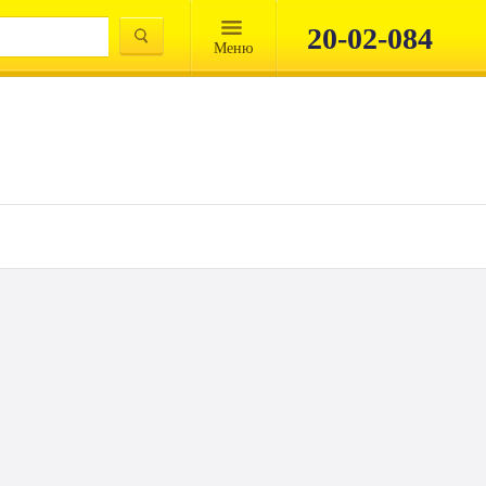
20-02-084
Mеню