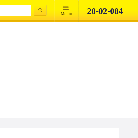
20-02-084
Mеню