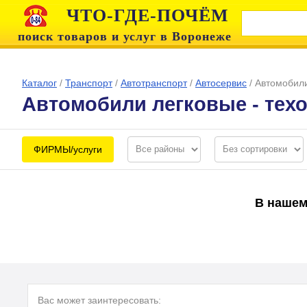
ЧТО-ГДЕ-ПОЧЁМ
поиск товаров и услуг в Воронеже
Каталог
/
Транспорт
/
Автотранспорт
/
Автосервис
/
Автомобили
Автомобили легковые - тех
ФИРМЫ/услуги
В нашем
Вас может заинтересовать: