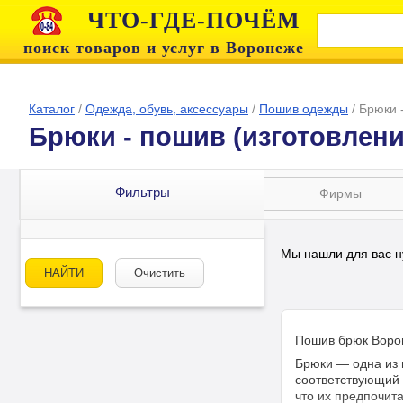
ЧТО-ГДЕ-ПОЧЁМ
поиск товаров и услуг в Воронеже
Каталог
/
Одежда, обувь, аксессуары
/
Пошив одежды
/
Брюки -
Брюки - пошив (изготовление
Фильтры
Фирмы
Мы нашли для вас н
НАЙТИ
Очистить
Пошив брюк Воро
Брюки — одна из 
соответствующий 
что их предпочит