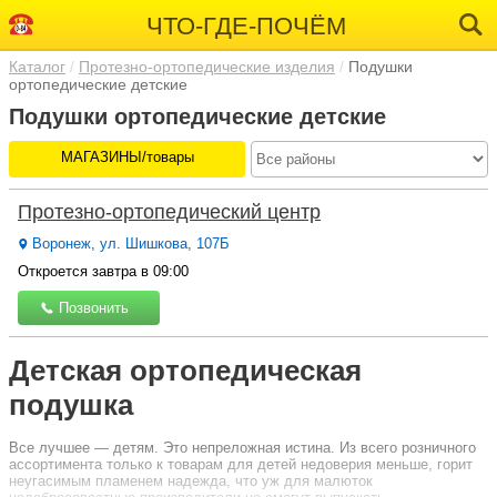
ЧТО-ГДЕ-ПОЧЁМ
Каталог
Протезно-ортопедические изделия
Подушки
ортопедические детские
Подушки ортопедические детские
МАГАЗИНЫ/товары
Протезно-ортопедический центр
Воронеж, ул. Шишкова, 107Б
Откроется завтра в 09:00
Позвонить
Детская ортопедическая
подушка
Все лучшее — детям. Это непреложная истина. Из всего розничного
ассортимента только к товарам для детей недоверия меньше, горит
неугасимым пламенем надежда, что уж для малюток