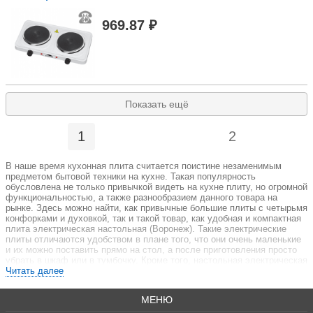
969.87 ₽
Показать ещё
1
2
В наше время кухонная плита считается поистине незаменимым
предметом бытовой техники на кухне. Такая популярность
обусловлена не только привычкой видеть на кухне плиту, но огромной
функциональностью, а также разнообразием данного товара на
рынке. Здесь можно найти, как привычные большие плиты с четырьмя
конфорками и духовкой, так и такой товар, как удобная и компактная
плита электрическая настольная (Воронеж). Такие электрические
плиты отличаются удобством в плане того, что они очень маленькие
и их можно поставить прямо на стол, а после приготовления просто
убрать в шкаф или в тумбочку. Кроме того, настольная электрическая
плита с духовкой в Воронеже будет стоить намного дешевле, чем
Читать далее
классические «тумбы». Но и то, что занимают минимум места – это
тоже немаловажный фактор, влияющий на популярность данного
МЕНЮ
товара. Чем же отличается электроплита настольная, купить которую
в наше время достаточно просто?