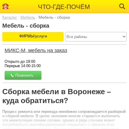
ЧТО-ГДЕ-ПОЧЁМ
Каталог
Мебель
Мебель - сборка
Мебель - сборка
ФИРМЫ/услуги
МИКС-М, мебель на заказ
Открыто до 19:00
Перерыв 14:00-15:00
Позвонить
Сборка мебели в Воронеже –
куда обратиться?
Процесс ремонта или переезда неизбежно сопровождается разборкой
и сборкой мебели. В целях экономии многие стараются выполнить
эти манипуляции своими силами, однако в ряде случаев может
потребоваться квалифицированный специалист с набором всех
необходимых инструментов. Именно поэтому большим спросом в