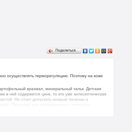
Поделиться…
нно осуществлять терморегуляцию. Поэтому на коже
 картофельный крахмал, минеральный тальк. Детская
е в ней содержится цинк, то это уже антисептическая
истой. Не стоит допускать мокрые пеленки и
одежду. Присыпка для новорожденных помогает
я кожа (возможно появление сыпи).
я на ватный диск, а затем равномерно распределяется
льзовании подгузников, на участки тела,