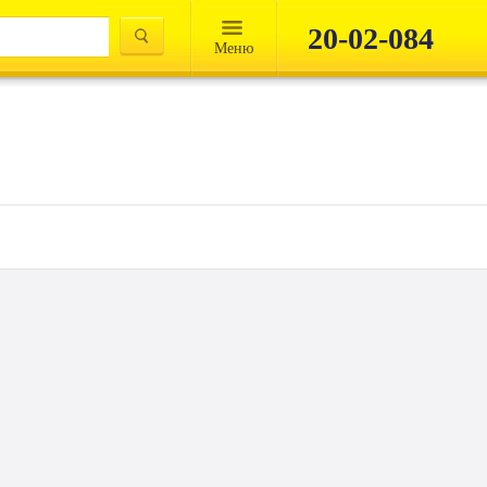
20-02-084
Mеню