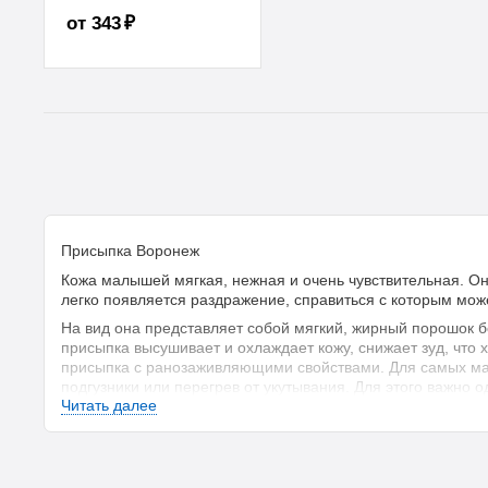
от 343 ₽
Присыпка Воронеж
Кожа малышей мягкая, нежная и очень чувствительная. О
легко появляется раздражение, справиться с которым мож
На вид она представляет собой мягкий, жирный порошок бе
присыпка высушивает и охлаждает кожу, снижает зуд, что 
присыпка с ранозаживляющими свойствами. Для самых мале
подгузники или перегрев от укутывания. Для этого важно
Читать далее
предотвратить появление потницы и пеленочного дерматит
При язвах и дерматитах на пораженные участки кожи тон
легкими припудривающими движениями. В качестве профил
находящиеся в длительном контакте с мокрым бельем, нан