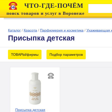
ЧТО-ГДЕ-ПОЧЁМ
поиск товаров и услуг в Воронеже
Каталог
/
Красота
/
Парфюмерия и косметика
/
Ухаживающая 
Присыпка детская
ТОВАРЫ/фирмы
Подбор параметров
Присыпка детская