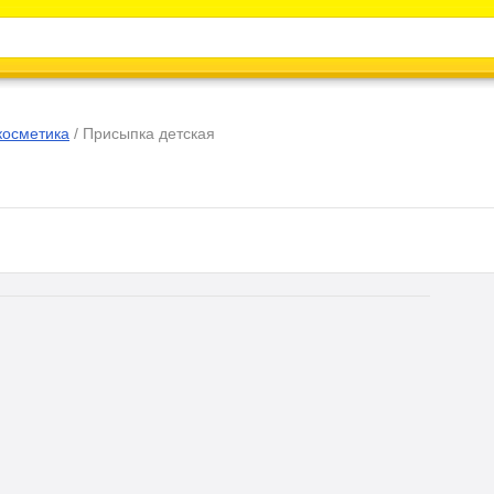
Каталог
Энциклопедия
Видео
Новости
косметика
/
Присыпка детская