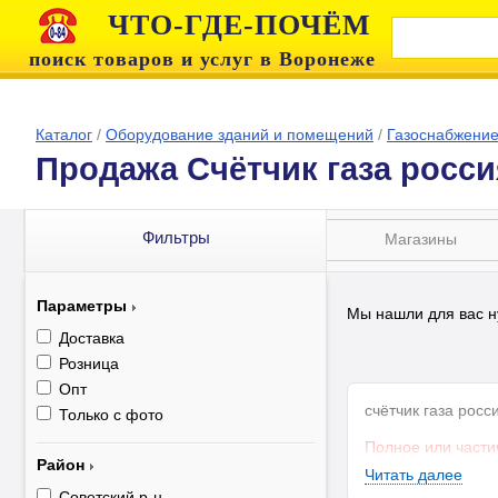
ЧТО-ГДЕ-ПОЧЁМ
поиск товаров и услуг в Воронеже
Каталог
/
Оборудование зданий и помещений
/
Газоснабжени
Продажа Счётчик газа росси
Фильтры
Магазины
Параметры
Мы нашли для вас н
Доставка
Розница
Опт
счётчик газа рос
Только с фото
Полное или части
Район
Читать далее
Советский р-н