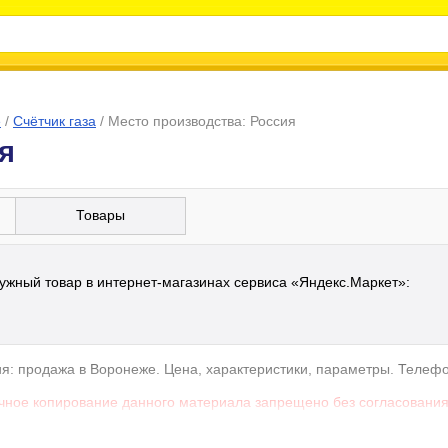
е
/
Счётчик газа
/
Место производства: Россия
я
Товары
ужный товар в интернет-магазинах сервиса «Яндекс.Маркет»:
сия: продажа в Воронеже. Цена, характеристики, параметры. Теле
чное копирование данного материала запрещено без согласования