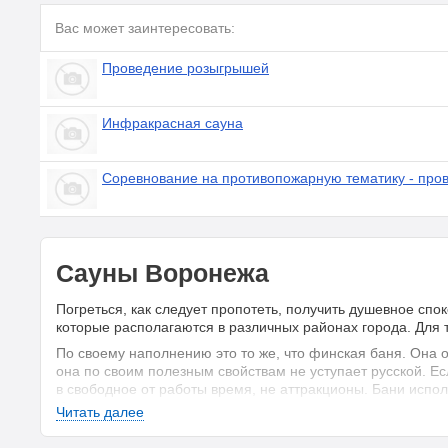
Вас может заинтересовать:
Проведение розыгрышей
Инфракрасная сауна
Соревнование на противопожарную тематику - про
Сауны Воронежа
Погреться, как следует пропотеть, получить душевное сп
которые располагаются в различных районах города. Для 
По своему наполнению это то же, что финская баня. Она 
она по своим полезным свойствам не уступает русской. Ес
в свободное от работы время, не аттракционы. Бани испо
Из-за того, что тепло идёт от пара, нагрузка на сердечно-
Читать далее
было, если есть проблемы со здоровьем, то от посещения 