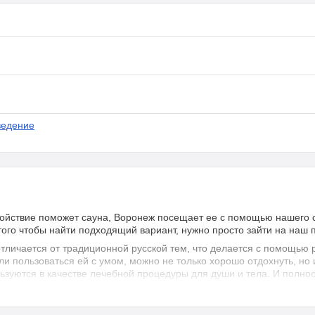
ведение
окойствие поможет сауна, Воронеж посещает ее с помощью нашего 
того чтобы найти подходящий вариант, нужно просто зайти на наш 
отличается от традиционной русской тем, что делается с помощью
ли пользоваться ей с умом, можно не только хорошо отдохнуть, но 
льзуются в качестве лечебной процедуры для души и тела. И полно
сосудистую систему не так велика, как в русской. Поэтому использо
таких мест лучше отказаться.