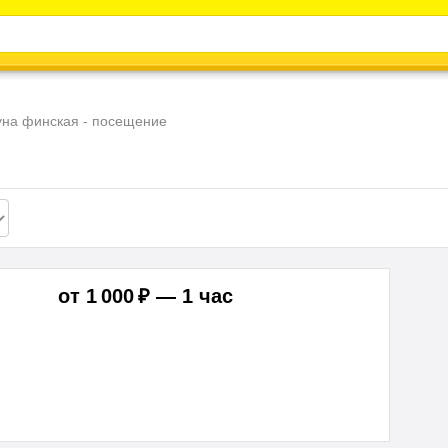
Каталог
Энциклопедия
Видео
Новости
на финская - посещение
от 1 000 ₽ — 1 час