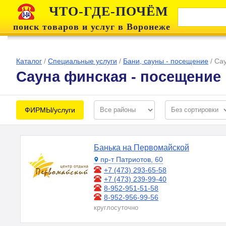
ЧТО-ГДЕ-ПОЧЁМ
поиск товаров и услуг в Воронеже
Каталог
/
Специальные услуги
/
Бани, сауны - посещение
/
Сау
Сауна финская - посещение
ФИРМЫ/услуги
Банька на Первомайской
пр-т Патриотов, 60
+7 (473) 293-65-58
+7 (473) 239-99-40
8-952-951-51-58
8-952-956-99-56
круглосуточно