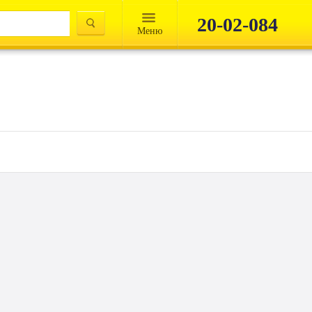
20-02-084
Mеню