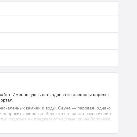
сайта. Именно здесь есть адреса и телефоны парилок,
портал.
 раскалённых камней и воды. Сауна — паровая, однако
и поправить здоровье. Ведь это не просто развлечение
стью отдаться ей предлагают частные сауны Воронежа.
вать финский вариант безопасней. Но как бы там не