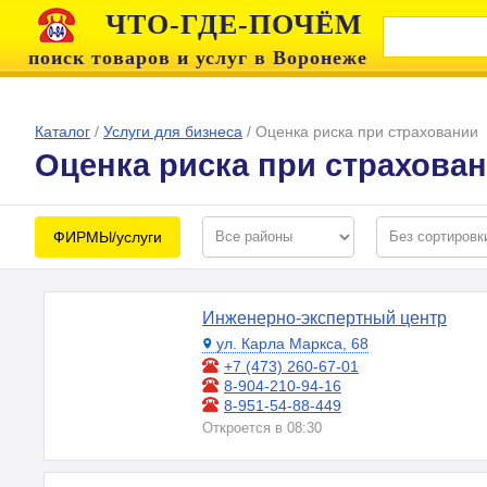
ЧТО-ГДЕ-ПОЧЁМ
поиск товаров и услуг в Воронеже
Каталог
/
Услуги для бизнеса
/
Оценка риска при страховании
Оценка риска при страхова
ФИРМЫ/услуги
Инженерно-экспертный центр
ул. Карла Маркса, 68
+7 (473) 260-67-01
8-904-210-94-16
8-951-54-88-449
Откроется в 08:30