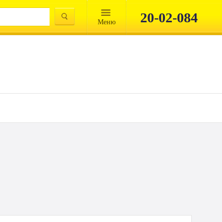
20-02-084
Mеню