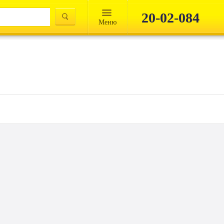
20-02-084
Mеню